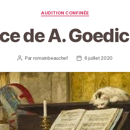
Catégories
AUDITION CONFINÉE
èce de A. Goedi
Par
romainbeauchef
6 juillet 2020
Auteur
Date
de
de
l’article
l’article