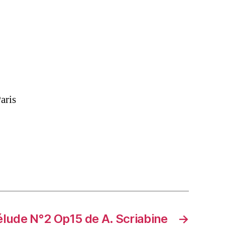
aris
élude N°2 Op15 de A. Scriabine
→