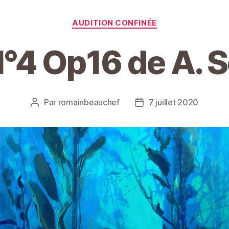
Catégories
AUDITION CONFINÉE
°4 Op16 de A. S
Par
romainbeauchef
7 juillet 2020
Auteur
Date
de
de
l’article
l’article