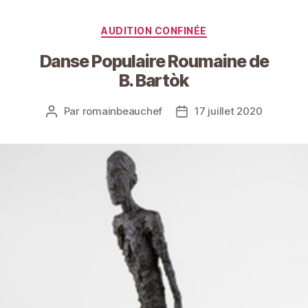
Catégories
AUDITION CONFINÉE
Danse Populaire Roumaine de
B. Bartòk
Par
romainbeauchef
17 juillet 2020
Auteur
Date
de
de
l’article
l’article