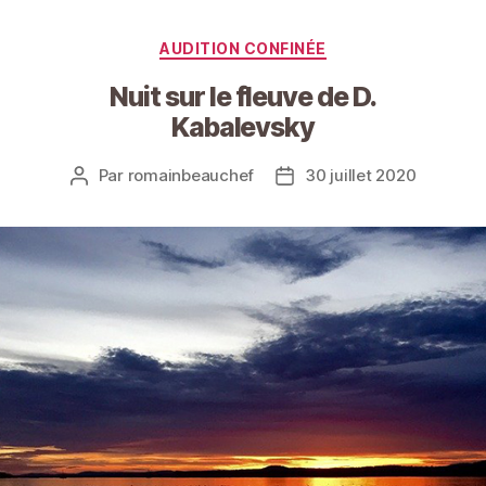
Catégories
AUDITION CONFINÉE
Nuit sur le fleuve de D.
Kabalevsky
Par
romainbeauchef
30 juillet 2020
Auteur
Date
de
de
l’article
l’article